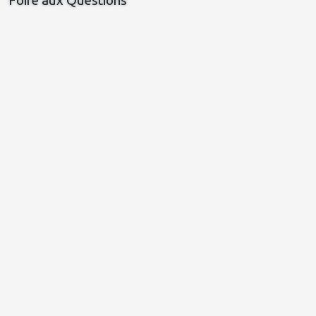
Foire aux Questions
La Voix du Nord
Vivre Discount.com
actu.fr liberté
RTL 5 Minutes