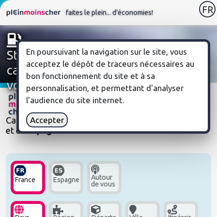
FR
faites le plein... d'économies!
En poursuivant la navigation sur le site, vous 
Stations-service: trouvez le
acceptez le dépôt de traceurs nécessaires au 
carburant le moins cher autour de
bon fonctionnement du site et à sa 
vous
personnalisation, et permettant d'analyser 
Comparez les prix des carburants
l'audience du site internet.
Carte interactive des
prix des carburants
en
France
Accepter
et en
Espagne
Autour
France
Espagne
de vous