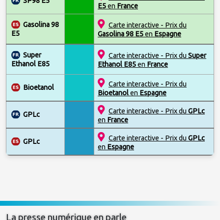
SP98 E5
E5
en
France
Gasolina 98
Carte interactive - Prix du
E5
Gasolina 98 E5
en
Espagne
Super
Carte interactive - Prix du
Super
Ethanol E85
Ethanol E85
en
France
Carte interactive - Prix du
Bioetanol
Bioetanol
en
Espagne
Carte interactive - Prix du
GPLc
GPLc
en
France
Carte interactive - Prix du
GPLc
GPLc
en
Espagne
La presse numérique en parle