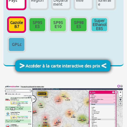
Pays
Région
Départe
Ville
Itinérair
ment
e
Super
Gazole
SP95
SP95
SP98
Ethanol
B7
E5
E10
E5
E85
GPLc
Accéder à la carte interactive des prix