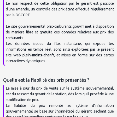
Le non respect de cette obligation par le gérant est passible 
d'une amende, un contrôle des prix étant effectué régulièrement 
L'union
par la DGCCRF.

Le site gouvernemental prix-carburants.gouv.fr met à disposition 
de manière libre et gratuite ces données relatives aux prix des 
France 3 région provence-alpes côte d'azur
carburants.

Les données issues du flux instantané, qui expose les 
informations en temps réel, sont ainsi exploitées par le présent 
site Web 
plein-moins-cher.fr
, et mises en forme sur des cartes 
Franceinfo
Turbo.fr
La mise à jour du prix de vente sur le système gouvernemental, 
est du ressort du gérant de la station, dès lors qu'il procède à une 
modification de prix.

La fiabilité du prix remonté au sytème d'information 
CentrePresse.fr Aveyron
gouvernemental se base sur l'honnêteté du gérant, sachant que 
des contrôles réguliers sont exercés par la DGCRF.
